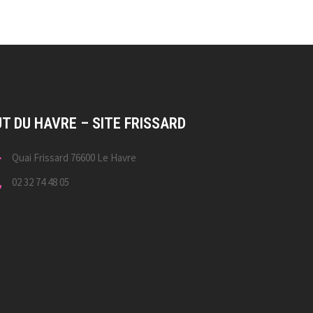
UT DU HAVRE – SITE FRISSARD
Quai Frissard 76600 Le Havre
02 32 74 48 05