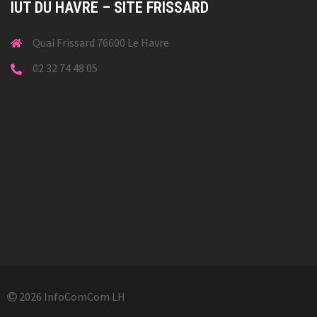
IUT DU HAVRE – SITE FRISSARD
Quai Frissard 76600 Le Havre
02 32 74 48 05
2026 InfoComCom LH