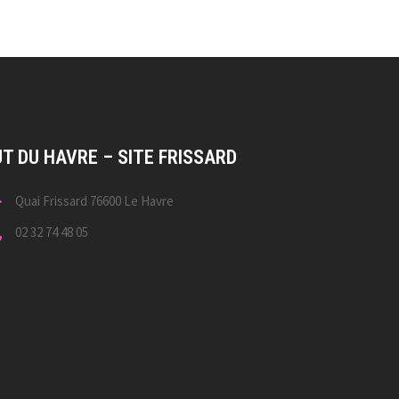
UT DU HAVRE – SITE FRISSARD
Quai Frissard 76600 Le Havre
02 32 74 48 05