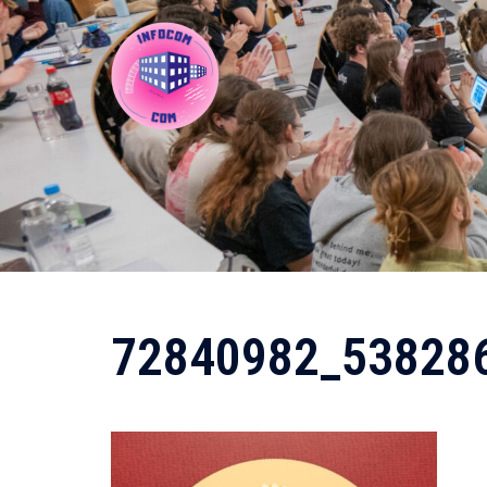
Aller
au
contenu
72840982_53828