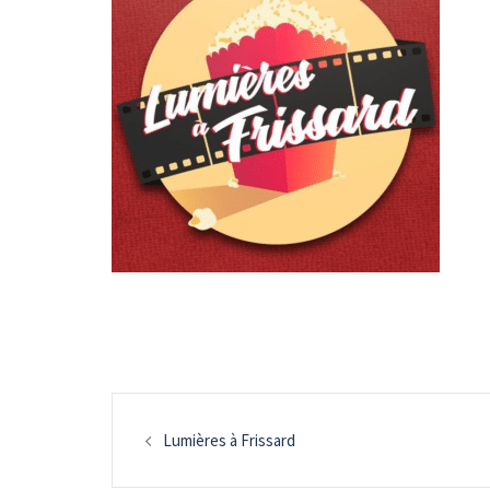
Navigation
Lumières à Frissard
d’article