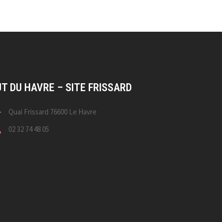
UT DU HAVRE – SITE FRISSARD
Quai Frissard 76600 Le Havre
02 32 74 48 05