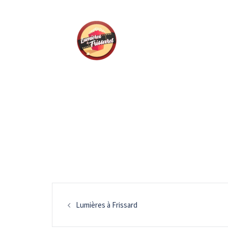
Navigation
Lumières à Frissard
d’article