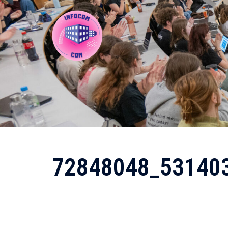
Aller
au
contenu
72848048_53140