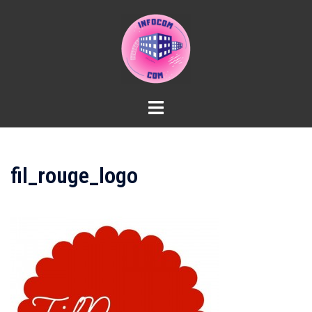
Aller
au
contenu
fil_rouge_logo