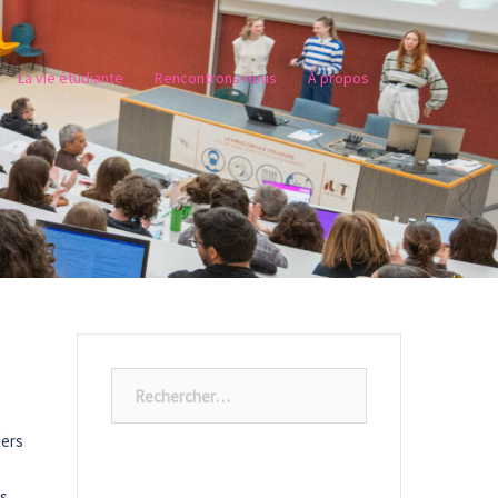
La vie étudiante
Rencontrons-nous
À propos
Rechercher :
iers
es