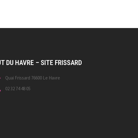
UT DU HAVRE – SITE FRISSARD
Quai Frissard 76600 Le Havre
02 32 74 48 05