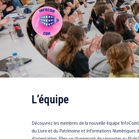
Aller
au
contenu
L’équipe
Découvrez les membres de la nouvelle équipe InfoComCo
du Livre et du Patrimoine et Informations Numériques d
d'orientation. Elles se chargeront de rapporter au fil de