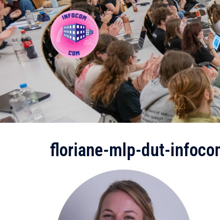
Aller
au
contenu
floriane-mlp-dut-infoco