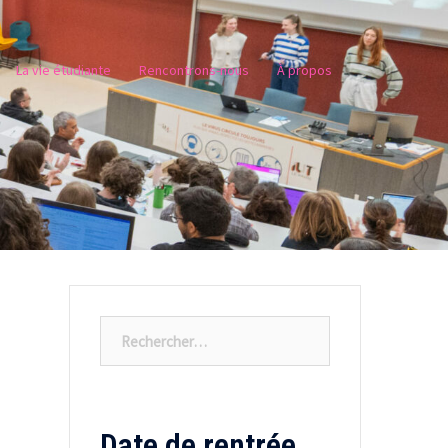
La vie étudiante
Rencontrons-nous
À propos
Rechercher :
Date de rentrée