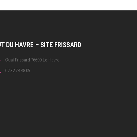
UT DU HAVRE – SITE FRISSARD
Quai Frissard 76600 Le Havre
02 32 74 48 05