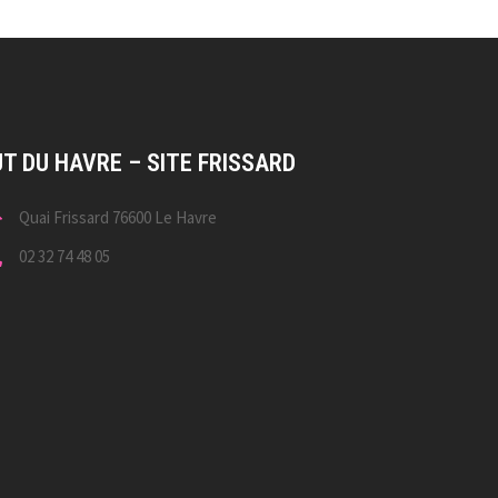
UT DU HAVRE – SITE FRISSARD
Quai Frissard 76600 Le Havre
02 32 74 48 05