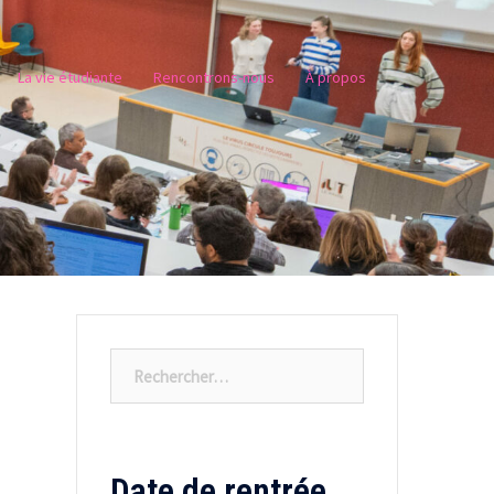
La vie étudiante
Rencontrons-nous
À propos
Rechercher :
Date de rentrée