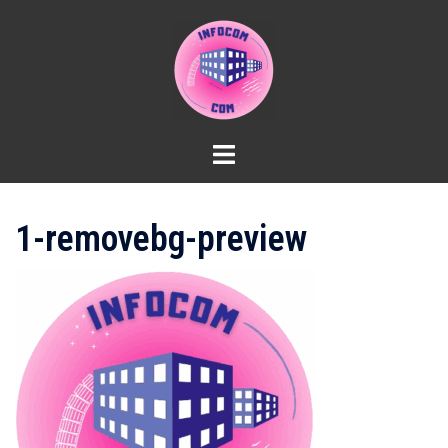
Aller
au
contenu
1-removebg-preview