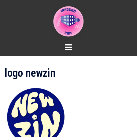
Aller
au
contenu
logo newzin