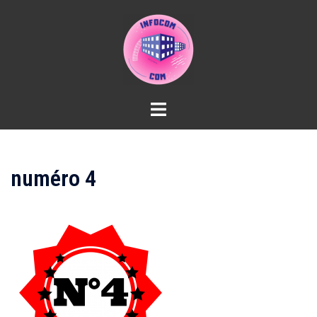
Aller
au
contenu
numéro 4