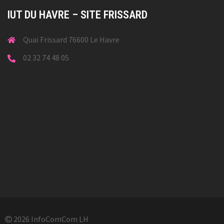
IUT DU HAVRE – SITE FRISSARD
Quai Frissard 76600 Le Havre
02 32 74 48 05
2026 InfoComCom LH