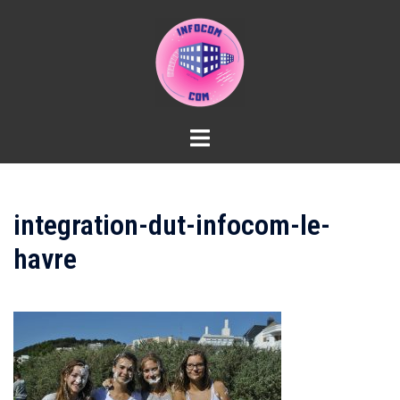
Aller
au
contenu
integration-dut-infocom-le-
havre