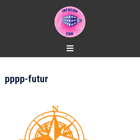
Aller
au
contenu
pppp-futur