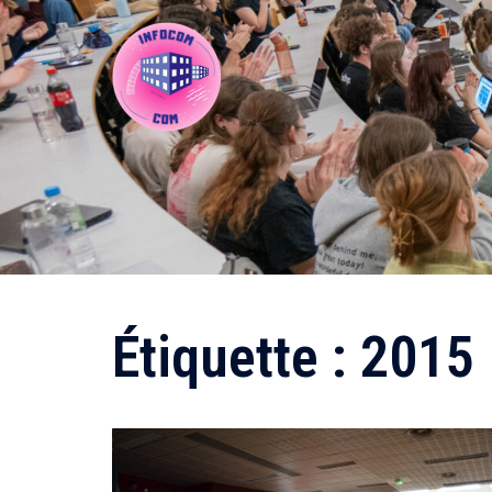
Aller
au
contenu
Étiquette :
2015