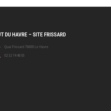
UT DU HAVRE – SITE FRISSARD
Quai Frissard 76600 Le Havre
02 32 74 48 05