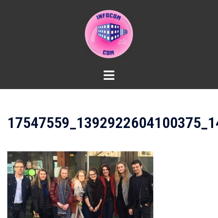
Aller
au
contenu
17547559_1392922604100375_1