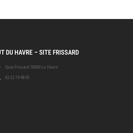
UT DU HAVRE – SITE FRISSARD
Quai Frissard 76600 Le Havre
02 32 74 48 05