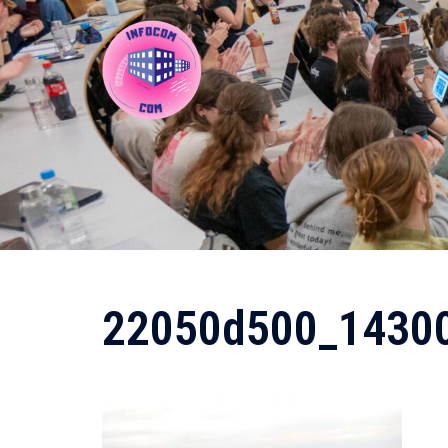
Aller
au
contenu
22050d500_1430