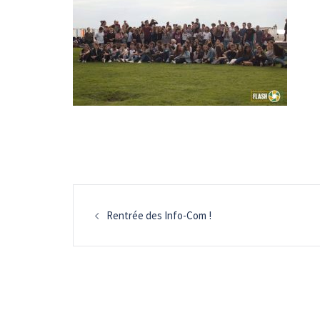
Navigation
Rentrée des Info-Com !
d’article