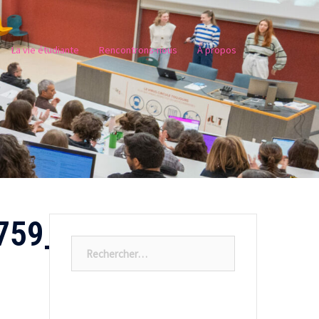
La vie étudiante
Rencontrons-nous
À propos
759_o
Rechercher :