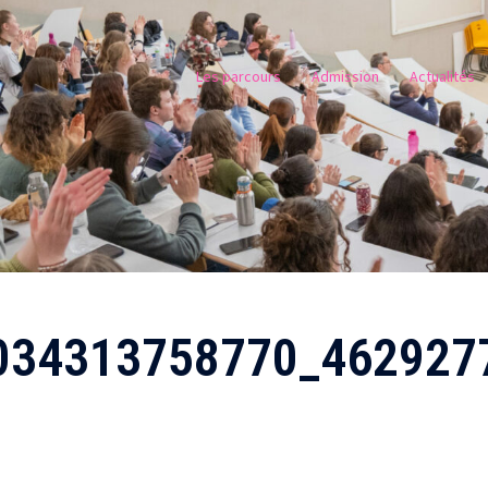
Les parcours
Admission
Actualités
034313758770_462927