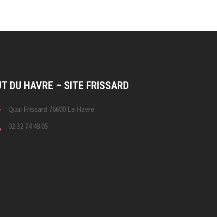
UT DU HAVRE – SITE FRISSARD
Quai Frissard 76600 Le Havre
02 32 74 48 05