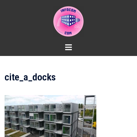
Aller
au
contenu
cite_a_docks