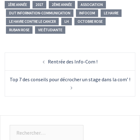
1ÈRE ANNÉE
2017
2ÈME ANNÉE
ASSOCIATION
DUT INFORMATION-COMMUNICATION
INFOCOM
LE HAVRE
LE HAVRE CONTRE LE CANCER
LH
OCTOBRE ROSE
RUBAN ROSE
VIE ÉTUDIANTE
Navigation
Rentrée des Info-Com !
d’article
Top 7 des conseils pour décrocher un stage dans la com’ !
Rechercher :