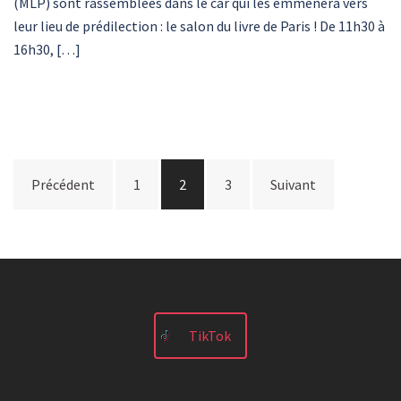
(MLP) sont rassemblées dans le car qui les emmènera vers
leur lieu de prédilection : le salon du livre de Paris ! De 11h30 à
16h30, […]
Pagination
Précédent
1
2
3
Suivant
des
publications
TikTok