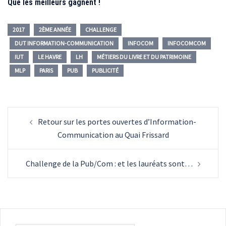
Que les meilleurs gagnent !
2017
2ÈME ANNÉE
CHALLENGE
DUT INFORMATION-COMMUNICATION
INFOCOM
INFOCOMCOM
IUT
LE HAVRE
LH
MÉTIERS DU LIVRE ET DU PATRIMOINE
MLP
PARIS
PUB
PUBLICITÉ
Navigation
Retour sur les portes ouvertes d’Information-
d’article
Communication au Quai Frissard
Challenge de la Pub/Com : et les lauréats sont…